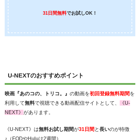
31日間無料
でお試しOK！
U-NEXTのおすすめポイント
映画『あのコの、トリコ。』
の動画を
初回登録無料期間
を
利用して
無料
で視聴できる動画配信サイトとして、
《U-
NEXT》
があります。
《U-NEXT》は
無料お試し期間
が
31日間
と
長い
のが特徴
♪（FODやHuluは2週間）