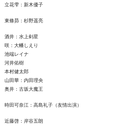
立花雫：新木優子
東條昴：杉野遥亮
酒井：水上剣星
咲：大幡しえり
池端レイナ
河井佑樹
本村健太郎
山田華：内田理央
奥井：古坂大魔王
時田可奈江：高島礼子（友情出演）
近藤啓：岸谷五朗