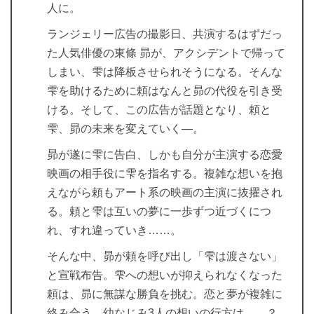
人に。
ランジェリー広告の撮影日、共演するはずだっ
た人気俳優の東條 昴が、アクシデントで帰って
しまい、雫は降板させられそうになる。そんな
雫を助けるために頼はなんと昴の代役を引き受
ける。そして、この広告が話題となり、頼と
雫、昴の未来を変えていく―。
昴が遂に雫に告白、しかも自分が主演する恋愛
映画の相手役に雫を指名する。複雑な想いを抱
えながら頼もアート系の映画の主演に抜擢され
る。頼と雫は互いの夢に一歩ずつ近づくにつ
れ、すれ違っていき……。
そんな中、昴が頼を呼び出し「雫は渡さない」
と宣戦布告。雫への想いが抑えられなくなった
頼は、昴に無謀な勝負を挑む。恋と夢が複雑に
絡み合う、幼なじみ3人の想いの行方は……？