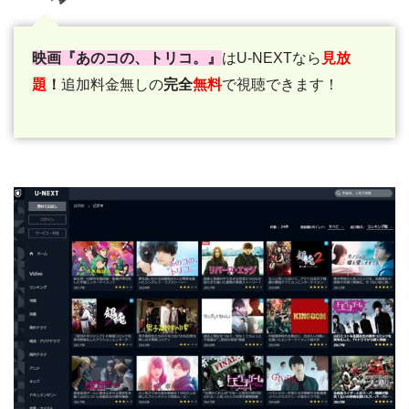
映画『あのコの、トリコ。』
はU-NEXTなら
見放
題
！
追加料金無しの
完全
無料
で視聴できます！