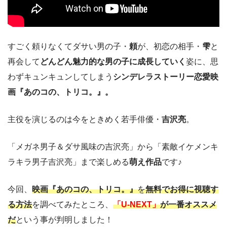
すごく頼りなくてダサい男の子・
頼
が、初恋の相手・
雫
と
再会して
どんどん魅力的な男の子に成長していく
姿に、思
わずキュンキュンしてしまう
シンデレラストーリー恋愛映
画『あのコの、トリコ。』。
主役を演じるのは今をときめく若手俳優・
吉沢亮
。
「メガネ男子＆ダサ風味の吉沢亮」から「素敵イケメンキ
ラキラ男子吉沢亮」まで楽しめる
萌え作品
です♪
今回、
映画『あのコの、トリコ。』
を
無料でお得に視聴す
る方法
を調べてみたところ、
「U-NEXT」
が一番オススメ
だ
という事が判明しました！