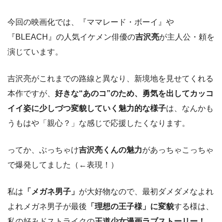
今回の映画化では、『ママレード・ボーイ』や
『BLEACH』の人気イケメン俳優の
吉沢亮
が主人公・頼を
演じています。
吉沢亮がこれまでの路線と異なり、新境地を見せてくれる
本作ですが、
好きな“あのコ”のため、勇気を出してカッコ
イイ姿に少しづつ変貌していく魅力的な様子
は、なんかも
うもはや「親心？」な感じで応援したくなります。
ってか、ぶっちゃけ
吉沢亮くんの魅力
があっちゃこっちゃ
で爆発してました（←表現！）
私は
「メガネ男子」
が大好物なので、最初ダメダメなよれ
よれメガネ男子が最後
「理想の王子様」に変貌
する様は、
私の好みドストライクの
王道少女漫画ラブストーリー！