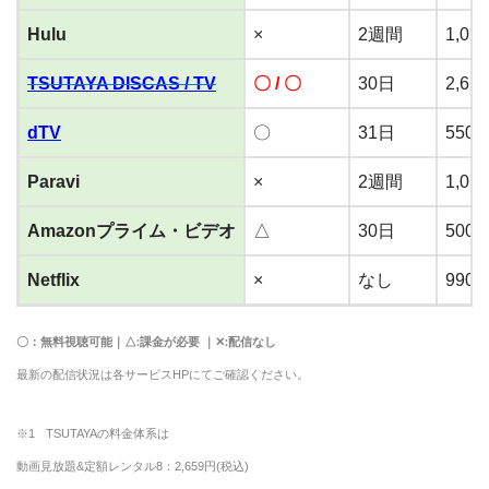
Hulu
×
2週間
1,02
TSUTAYA DISCAS / TV
〇 / 〇
30日
2,6
dTV
〇
31日
550
Paravi
×
2週間
1,0
Amazonプライム・ビデオ
△
30日
500
Netflix
×
なし
990
〇：無料視聴可能｜△:課金が必要 ｜✕:配信なし
最新の配信状況は各サービスHPにてご確認ください。
※1 TSUTAYAの料金体系は
動画見放題&定額レンタル8：2,659円(税込)