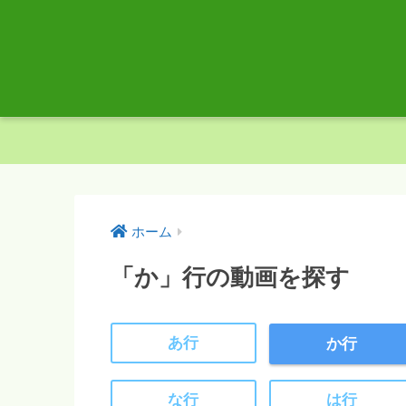
ホーム
「か」行の動画を探す
あ行
か行
な行
は行