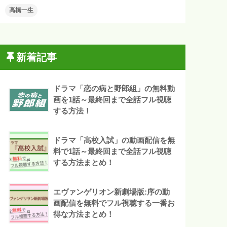
高橋一生
新着記事
ドラマ「恋の病と野郎組」の無料動
画を1話～最終回まで全話フル視聴
する方法！
ドラマ「高校入試」の動画配信を無
料で1話～最終回まで全話フル視聴
する方法まとめ！
エヴァンゲリオン新劇場版:序の動
画配信を無料でフル視聴する一番お
得な方法まとめ！