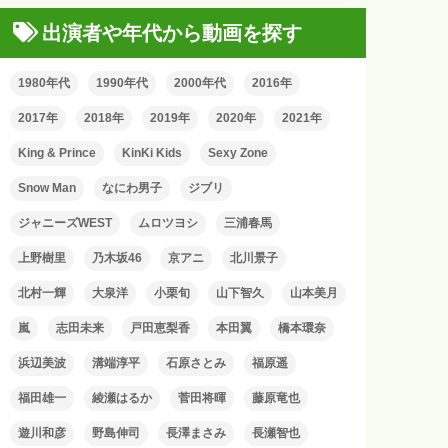
出演者や年代から動画を探す
1980年代
1990年代
2000年代
2016年
2017年
2018年
2019年
2020年
2021年
King & Prince
KinKi Kids
Sexy Zone
Snow Man
なにわ男子
ジブリ
ジャニーズWEST
ムロツヨシ
三浦春馬
上野樹里
乃木坂46
京アニ
北川景子
北村一輝
大泉洋
小栗旬
山下智久
山本美月
嵐
志田未来
戸田恵梨香
本田翼
橋本環奈
浜辺美波
溝端淳平
石原さとみ
福原遥
福田雄一
綾瀬はるか
菅田将暉
藤原竜也
遊川和彦
野島伸司
長澤まさみ
長瀬智也