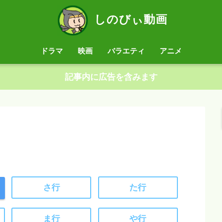
しのびぃ動画
ドラマ
映画
バラエティ
アニメ
記事内に広告を含みます
さ行
た行
ま行
や行