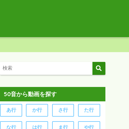
50音から動画を探す
あ行
か行
さ行
た行
な行
は行
ま行
や行