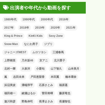
出演者や年代から動画を探す
1980年代
1990年代
2000年代
2016年
2017年
2018年
2019年
2020年
2021年
King & Prince
KinKi Kids
Sexy Zone
Snow Man
なにわ男子
ジブリ
ジャニーズWEST
ムロツヨシ
三浦春馬
上野樹里
乃木坂46
京アニ
北川景子
北村一輝
大泉洋
小栗旬
山下智久
山本美月
嵐
志田未来
戸田恵梨香
本田翼
橋本環奈
浜辺美波
溝端淳平
石原さとみ
福原遥
福田雄一
綾瀬はるか
菅田将暉
藤原竜也
遊川和彦
野島伸司
長澤まさみ
長瀬智也