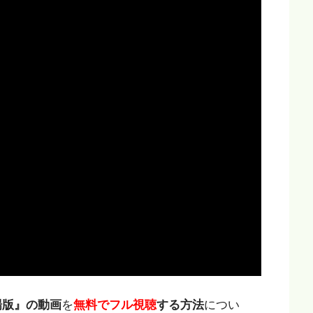
場版』
の動画
を
無料でフル視聴
する方法
につい