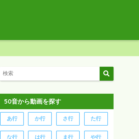
50音から動画を探す
あ行
か行
さ行
た行
な行
は行
ま行
や行