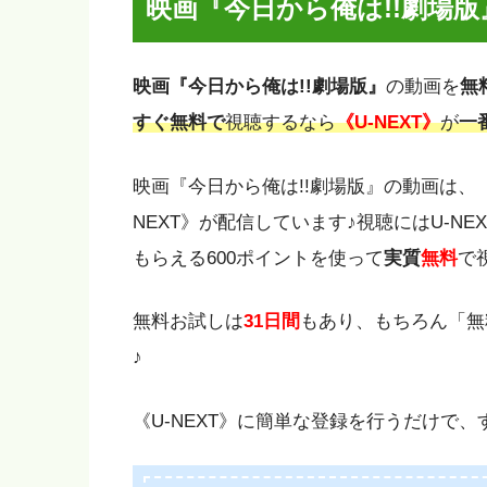
映画『今日から俺は!!劇場
映画『今日から俺は!!劇場版』
の動画を
無
すぐ無料で
視聴するなら
《U-NEXT》
が
一
映画『今日から俺は!!劇場版』の動画は、
NEXT》が配信しています♪視聴にはU-N
もらえる600ポイントを使って
実質
無料
で
無料お試しは
31日間
もあり、もちろん「無
♪
《U-NEXT》に簡単な登録を行うだけで