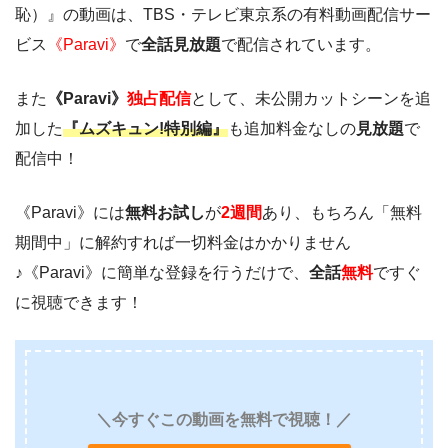
恥）』の動画は、TBS・テレビ東京系の有料動画配信サー
ビス
《Paravi》
で
全話見放題
で配信されています。
また
《Paravi》
独占配信
として、未公開カットシーンを追
加した
『ムズキュン!特別編』
も追加料金なしの
見放題
で
配信中！
《Paravi》には
無料お試し
が
2週間
あり、もちろん「無料
期間中」に解約すれば一切料金はかかりません
♪《Paravi》に簡単な登録を行うだけで、
全話
無料
ですぐ
に視聴できます！
＼今すぐこの動画を無料で視聴！／