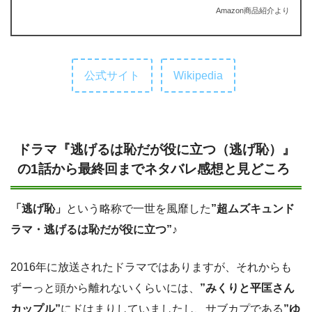
Amazon商品紹介
より
公式サイト
Wikipedia
ドラマ『逃げるは恥だが役に立つ（逃げ恥）』
の1話から最終回までネタバレ感想と見どころ
「逃げ恥」
という略称で一世を風靡した
”超ムズキュンド
ラマ・逃げるは恥だが役に立つ”
♪
2016年に放送されたドラマではありますが、それからも
ずーっと頭から離れないくらいには、
”みくりと平匡さん
カップル”
にドはまりしていましたし、サブカプである
”ゆ