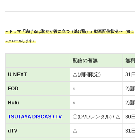
～
～ドラマ『逃げるは恥だが役に立つ（逃げ恥）』動画配信状況
（横に
スクロールします）
配信の有無
無料
U-NEXT
△(期間限定)
31日
FOD
×
2週間
Hulu
×
2週間
TSUTAYA DISCAS / TV
〇(DVDレンタル) / △
30日
dTV
△
31日