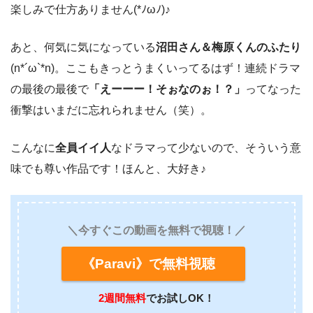
楽しみで仕方ありません(*ﾉωﾉ)♪
あと、何気に気になっている
沼田さん＆梅原くんのふたり
(n*´ω`*n)。ここもきっとうまくいってるはず！連続ドラマ
の最後の最後で
「えーーー！そぉなのぉ！？」
ってなった
衝撃はいまだに忘れられません（笑）。
こんなに
全員イイ人
なドラマって少ないので、そういう意
味でも尊い作品です！ほんと、大好き♪
＼今すぐこの動画を無料で視聴！／
《Paravi》で無料視聴
2週間無料
でお試しOK！