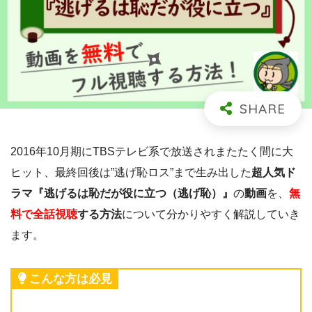
2016年10月期にTBSテレビ系で放送されまたたく間に大
ヒット、最終回後は”逃げ恥ロス”まで生み出した
超人気ド
ラマ『逃げるは恥だが役に立つ（逃げ恥）』
の
動画
を、
無
料で全話視聴
する方法
について分かりやすく解説していき
ます。
こんな方は必見