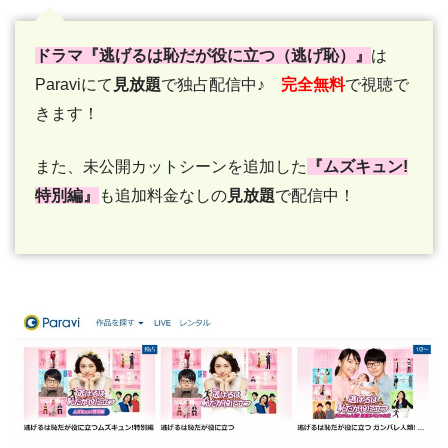
ドラマ『逃げるは恥だが役に立つ（逃げ恥）』
は
Paraviにて
見放題
で独占配信中♪
完全無料
で視聴で
きます！
また、未公開カットシーンを追加した
『ムズキュン!
特別編』
も追加料金なしの
見放題
で配信中！