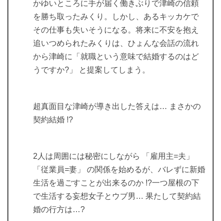
かゆいところに手が届く働きぶりで津崎の信頼
を勝ち取ったみくり。しかし、あるキッカケで
その仕事も失いそうになる。将来に不安を抱え
追いつめられたみくりは、ひょんな会話の流れ
から津崎に「就職という意味で結婚するのはど
うですか?」 と提案してしまう。
超真面目な津崎が導き出した答えは… まさかの
契約結婚 !?
2人は周囲には秘密にしながら 「雇用主=夫」
「従業員=妻」 の関係を始めるが、バレずに新婚
生活を過ごすことが出来るのか !?一つ屋根の下
で生活する妄想女子とウブ男… 果たして契約結
婚の行方は…?