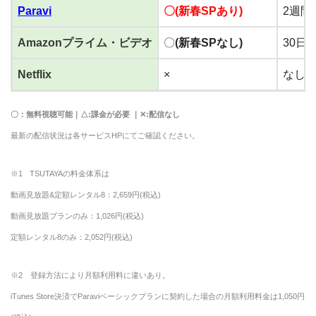
Paravi
〇(新春SPあり)
2週間
Amazonプライム・ビデオ
〇
(新春SPなし)
30日
Netflix
×
なし
〇：無料視聴可能｜△:課金が必要 ｜✕:配信なし
最新の配信状況は各サービスHPにてご確認ください。
※1 TSUTAYAの料金体系は
動画見放題&定額レンタル8：2,659円(税込)
動画見放題プランのみ：1,026円(税込)
定額レンタル8のみ：2,052円(税込)
※2 登録方法により月額利用料に違いあり。
iTunes Store決済でParaviベーシックプランに契約した場合の月額利用料金は1,050円