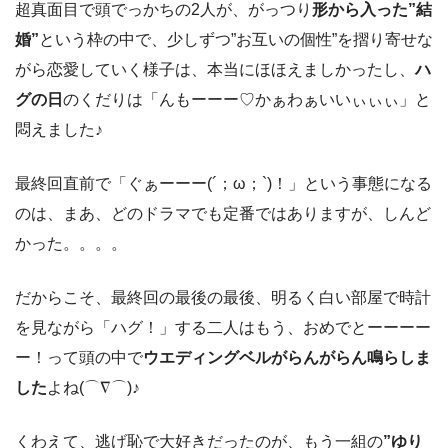
超真面目で頭でっかちの2人が、がっつり
形から入った”結
婚”
という枠の中で、少しずつ”お互いの個性”を摺り寄せな
がら恋愛していく様子は、本当にほほえましかったし、
ハ
グの日
のくだりは「んもーーー♡かぁわぁいいぃぃぃ」と
悶えました♪
最終回直前で「ぐぁーーー(´；ω；`)！」という事態になる
のは、まあ、どのドラマでも定番ではありますが、しんど
かった。。。。
だからこそ、最終回の最後の最後、明るく白い部屋で時計
を見ながら「ハグ！」する二人はもう、おめでとーーーー
ー！って頭の中で
ウエディングベルがらんがらん鳴らしま
した
よね(⌒∇⌒)♪
くわえて、逃げ恥で大好きだったのが、もう一組の
”ゆり