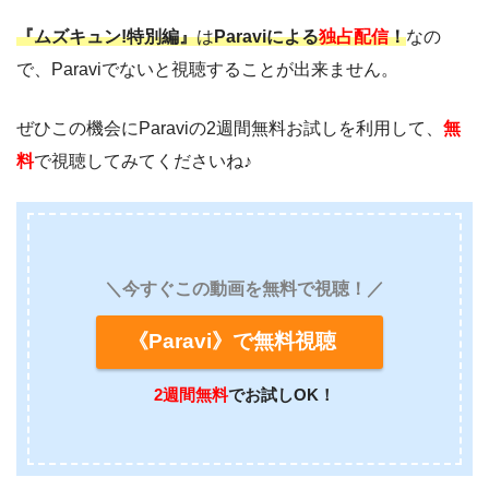
『ムズキュン!特別編』
は
Paraviによる
独占配信
！
なの
で、Paraviでないと視聴することが出来ません。
ぜひこの機会にParaviの2週間無料お試しを利用して、
無
料
で視聴してみてくださいね♪
＼今すぐこの動画を無料で視聴！／
《Paravi》で無料視聴
2週間無料
でお試しOK！