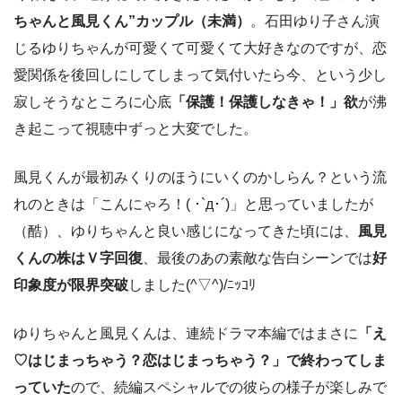
ちゃんと風見くん”カップル（未満）
。石田ゆり子さん演
じるゆりちゃんが可愛くて可愛くて大好きなのですが、恋
愛関係を後回しにしてしまって気付いたら今、という少し
寂しそうなところに心底
「保護！保護しなきゃ！」欲
が沸
き起こって視聴中ずっと大変でした。
風見くんが最初みくりのほうにいくのかしらん？という流
れのときは「こんにゃろ！( ･`д･´)」と思っていましたが
（酷）、ゆりちゃんと良い感じになってきた頃には、
風見
くんの株はＶ字回復
、最後のあの素敵な告白シーンでは
好
印象度が限界突破
しました(^▽^)/ﾆｯｺﾘ
ゆりちゃんと風見くんは、連続ドラマ本編ではまさに
「え
♡はじまっちゃう？恋はじまっちゃう？」で終わってしま
っていた
ので、続編スペシャルでの彼らの様子が楽しみで