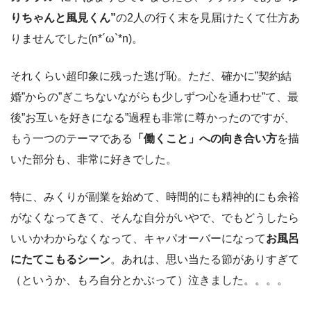
りちゃんと風見くん”
の2人の行く末を見届けたくて仕方あ
りませんでした(n*´ω`*n)。
それくらい超印象に残った逃げ恥。ただ、確かに”契約結
婚”からの”ぎこちないながらも少しずつ心を通わせ”て、最
後”お互いを好きになる”過程も非常に尊かったのですが、
もう一つのテーマである
「働くこと」への向き合い方
を描
いた部分も、非常に好きでした。
特に、みくりが副業を始めて、時間的にも精神的にも余裕
がなくなってきて、そんな自分がいやで、でもどうしたら
いいかわからなくなって、キャパオーバーになって
お風呂
にたてこもるシーン
。あれは、思い当たる節がありすぎて
（というか、もろ自分とかぶって）泣きました。。。。