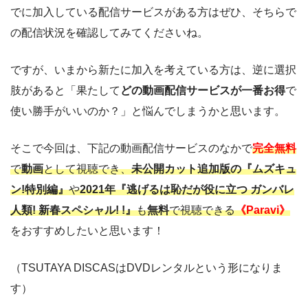
でに加入している配信サービスがある方はぜひ、そちらで
の配信状況を確認してみてくださいね。
ですが、いまから新たに加入を考えている方は、逆に選択
肢があると「果たして
どの動画配信サービスが一番お得
で
使い勝手がいいのか？」と悩んでしまうかと思います。
そこで今回は、下記の動画配信サービスのなかで
完全無料
で
動画
として視聴でき、
未公開カット追加版の『ムズキュ
ン!特別編』
や
2021年『逃げるは恥だが役に立つ ガンバレ
人類! 新春スペシャル! !』
も
無料
で視聴できる
《Paravi》
をおすすめしたいと思います！
（TSUTAYA DISCASはDVDレンタルという形になりま
す）