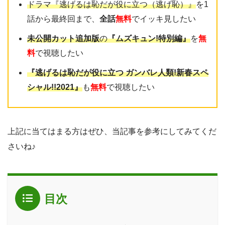
ドラマ『逃げるは恥だが役に立つ（逃げ恥）』
を1
話から最終回まで、
全話
無料
でイッキ見したい
未公開カット追加版
の
『ムズキュン!特別編』
を
無
料
で視聴したい
『逃げるは恥だが役に立つ ガンバレ人類!新春スペ
シャル!!2021』
も
無料
で視聴したい
上記に当てはまる方はぜひ、当記事を参考にしてみてくだ
さいね♪
目次