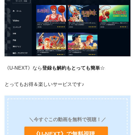
《U-NEXT》なら
登録も解約もとっても簡単
☆
とってもお得＆楽しいサービスです♪
＼今すぐこの動画を無料で視聴！／
《U-NEXT》で無料視聴