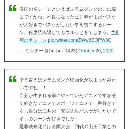
漫画の名シーンといえばスラムダンクのこの場
面ですかね。不良になった三井寿がまだバスケ
が大好きでバスケがしたい事を告白するシー
ン。何度読み返してもウルッときてしまう。
#漫
画の名シーン
pic.twitter.com/ZWw8EOPW8C
— ミッチー (@mitsui_1423)
October 20, 2020
そう言えばスラムダンク映画化が決まったみた
いですね！！
自分が生まれる前にやっていたアニメですが凄
く好きなアニメでスポーツアニメで一番好きで
すし自分は三井の「安西先生バスケがしたいで
す」のシーンが好きでした！
是非映画化には全国大会二回戦の山王工業との