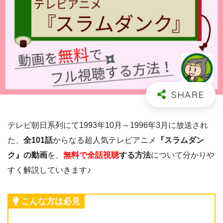
テレビ朝日系列にて1993年10月～1996年3月に放送され
た、
全101話
からなる超人気テレビアニメ
『スラムダン
ク
』の動画
を、
無料で全話視聴
する方法
について分かりや
すく解説していきます♪
こんな方は必見