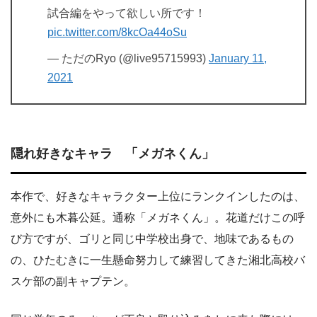
試合編をやって欲しい所です！
pic.twitter.com/8kcOa44oSu
— ただのRyo (@live95715993)
January 11,
2021
隠れ好きなキャラ 「メガネくん」
本作で、好きなキャラクター上位にランクインしたのは、
意外にも木暮公延。通称「メガネくん」。花道だけこの呼
び方ですが、ゴリと同じ中学校出身で、地味であるもの
の、ひたむきに一生懸命努力して練習してきた湘北高校バ
スケ部の副キャプテン。