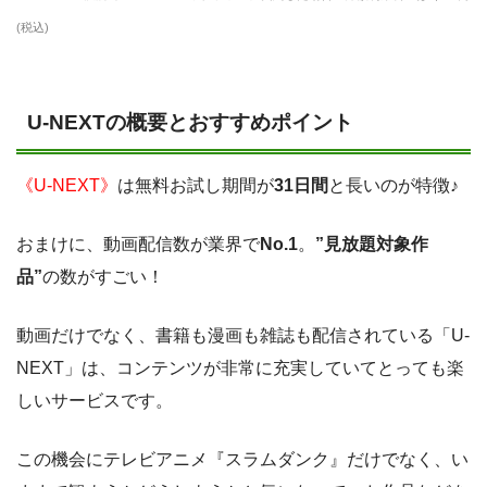
(税込)
U-NEXTの概要とおすすめポイント
《U-NEXT》
は無料お試し期間が
31日間
と長いのが特徴♪
おまけに、動画配信数が業界で
No.1
。
”見放題対象作
品”
の数がすごい！
動画だけでなく、書籍も漫画も雑誌も配信されている「U-
NEXT」は、コンテンツが非常に充実していてとっても楽
しいサービスです。
この機会にテレビアニメ『スラムダンク』だけでなく、い