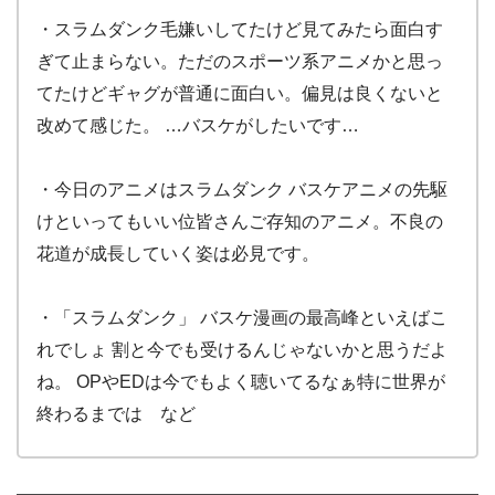
・スラムダンク毛嫌いしてたけど見てみたら面白す
ぎて止まらない。ただのスポーツ系アニメかと思っ
てたけどギャグが普通に面白い。偏見は良くないと
改めて感じた。 …バスケがしたいです…
・今日のアニメはスラムダンク バスケアニメの先駆
けといってもいい位皆さんご存知のアニメ。不良の
花道が成長していく姿は必見です。
・「スラムダンク」 バスケ漫画の最高峰といえばこ
れでしょ 割と今でも受けるんじゃないかと思うだよ
ね。 OPやEDは今でもよく聴いてるなぁ特に世界が
終わるまでは など