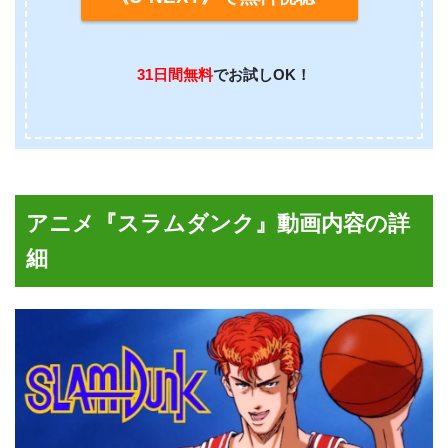
31日間無料
でお試しOK！
アニメ『スラムダンク』動画内容の詳
細