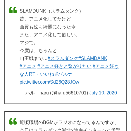
SLAMDUNK（スラムダンク）
昔、アニメ化してたけど
画質も絵も綺麗になった今
また、アニメ化して欲しい。
マジで。
今度は、ちゃんと
山王戦まで…
#スラムダンク
#SLAMDANK
#アニメ
#アニメ好きと繋がりたい
#アニメ好き
な人RT・いいね
#バスケ
pic.twitter.com/Sd26Q28JOw
— ハル haru (@haru56610701)
July 10, 2020
近頃職場のBGMがラジオになってるんですが、
今日はスラムダンク湘北×陵南インターハイ予選