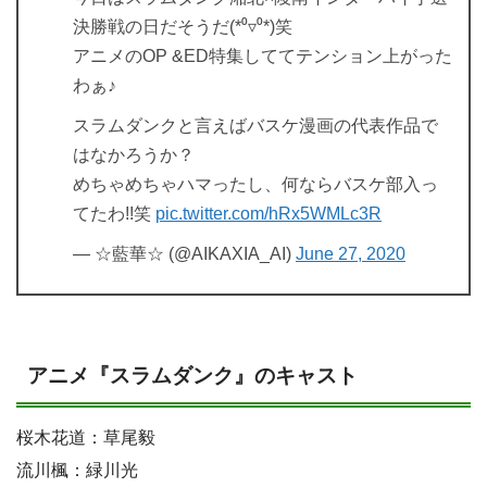
決勝戦の日だそうだ(*⁰▿⁰*)笑
アニメのOP &ED特集しててテンション上がった
わぁ♪
スラムダンクと言えばバスケ漫画の代表作品で
はなかろうか？
めちゃめちゃハマったし、何ならバスケ部入っ
てたわ!!笑
pic.twitter.com/hRx5WMLc3R
— ☆藍華☆ (@AIKAXIA_AI)
June 27, 2020
アニメ『スラムダンク』のキャスト
桜木花道：草尾毅
流川楓：緑川光