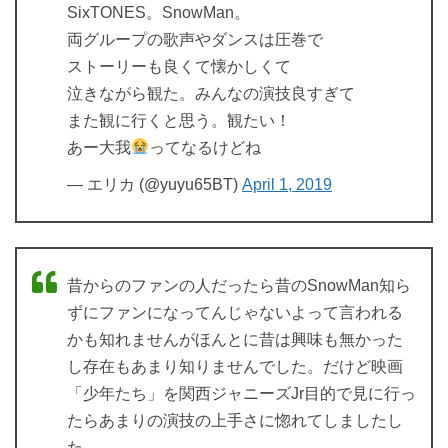
SixTONES。SnowMan。
両グループの歌声やダンスは圧巻で
ストーリーも良くて懐かしくて
泣きながら観た。みんなの演技良すぎて
また観に行くと思う。観たい！
あー大我
ってなるけどね
— エリカ (@yuyu65BT)
April 1, 2019
昔からのファンの人だったら昔のSnowMan知ら
ずにファンになってんじゃないよって言われる
かも知れませんがほんとに昔は興味も無かった
し存在もあまり知りませんでした。だけど映画
「少年たち」を関西ジャニーズJr目的で見に行っ
たらあまりの演技の上手さに惚れてしましたし
た。