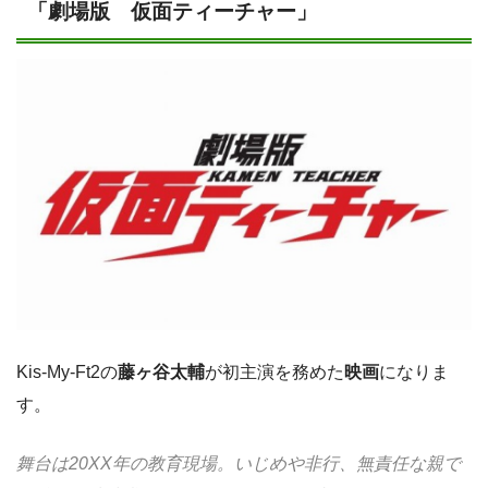
「劇場版 仮面ティーチャー」
Kis-My-Ft2の
藤ヶ谷太輔
が初主演を務めた
映画
になりま
す。
舞台は20XX年の教育現場。いじめや非行、無責任な親で