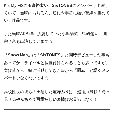
Kis-My-Ft2の
玉森裕太
や、
SixTONES
のメンバーも出演し
ていて、当時はもちろん、逆に今非常に熱い視線を集めて
いる作品です。
また当時AKB48に所属していた小嶋陽菜、島崎遥香、 川
栄李奈も出演しています☆
「Snow Man」
は
「SixTONES」
と
同時デビュー
した事も
あってか、ライバルと位置付けられることも多いですが、
実は昔から一緒に活動してきた事から
「同志」と語るメン
バー
も少なくないです☆
高校性役の彼らの圧巻した
喧嘩ぶり
は、超迫力満載！時々
見せる
やんちゃで可愛らしい表情
はお見逃しなく！