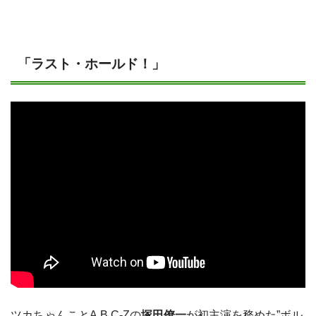
「ラスト・ホールド！」
ツカちゃんことA.B.C-Zの
塚田僚一
が初主演を務めた”ボル