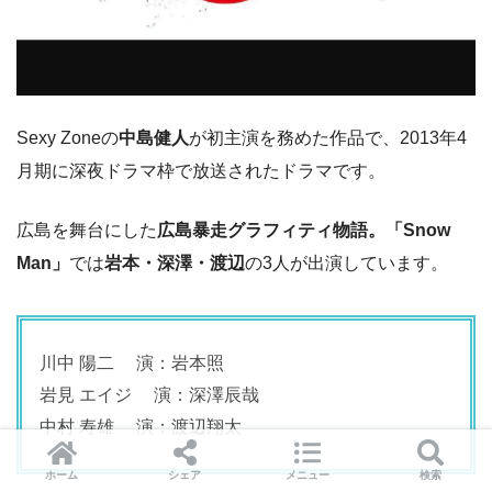
Sexy Zoneの
中島健人
が初主演を務めた作品で、2013年4
月期に深夜ドラマ枠で放送されたドラマです。
広島を舞台にした
広島暴走グラフィティ物語。
「Snow
Man」
では
岩本・深澤・渡辺
の3人が出演しています。
川中 陽二 演：岩本照
岩見 エイジ 演：深澤辰哉
中村 寿雄 演：渡辺翔太
ホーム
シェア
メニュー
検索