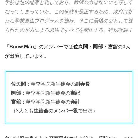
学校は無法地帯と化しており、教師の力はないにも等しく
なってしまっていた。この事態を是正するため、政府は新
たな学校更生プログラムを施行。そこに最後の砦として送
られたのが力による恐怖ですべてを制圧する、特別教師！
「Snow Man」
のメンバーでは
佐久間・阿部・宮舘
の3人
が出演しています。
佐久間：
華空学院新生徒会の
副会長
阿部：
華空学院新生徒会の
書記
宮舘：
華空学院新生徒会の
会計
（3人とも
生徒会のメンバー役
で出演）