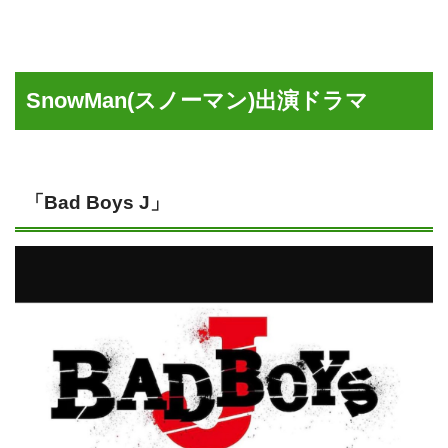
SnowMan(スノーマン)出演ドラマ
「Bad Boys J」