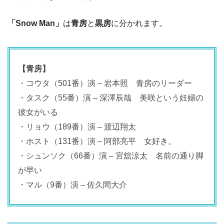
「Snow Man」
は
青房
と
黒房
に分かれます。
【青房】
・コウタ（501番）演 – 岩本照 青房のリーダー
・タスク（55番）演 – 深澤辰哉 美咲という妊婦の
彼女がいる
・リョウ（189番）演 – 渡辺翔太
・ホスト（131番）演 – 阿部亮平 女好き。
・シュンソク（66番）演 – 宮舘涼太 名前の通り脚
が早い
・マル（9番）演 – 佐久間大介