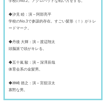
学校のNo.2。アクロバットな戦い方をする。
◆汐見 睦：演 – 阿部亮平
学校のNo.3で参謀的存在。すごい髪形（！）がトレ
ードマーク。
◆丹後 大輝：演 – 渡辺翔太
頭脳派で頭がキレる。
◆五十嵐 駿：演 – 深澤辰哉
体育会系の金髪男。
◆神崎 徳之：演 – 宮舘涼太
寡黙な男。