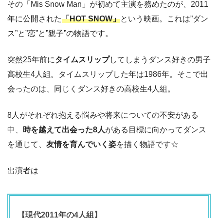
その「Mis Snow Man」が初めて主演を務めたのが、2011
年に公開された
「HOT SNOW」
という映画。これは”ダン
ス”と”恋”と”親子”の物語です。
突然25年前に
タイムスリップ
してしまうダンス好きの男子
高校生4人組。タイムスリップした年は1986年。そこで出
会ったのは、同じくダンス好きの高校生4人組。
8人がそれぞれ抱える悩みや将来についての不安がある
中、
時を越えて出会った8人
がある目標に向かってダンス
を通じて、
友情を育んでいく姿
を描く物語です☆
出演者は
【現代2011年の4人組】