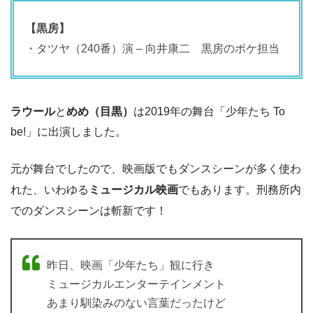
【黒房】
・タツヤ（240番）演 – 向井康二 黒房のボケ担当
ラウール
と
めめ（目黒）
は2019年の舞台「少年たち To
be!」に出演しました。
元が舞台でしたので、映画版でもダンスシーンが多く使わ
れた、いわゆる
ミュージカル映画
でもあります。刑務所内
でのダンスシーンは斬新です！
昨日、映画「少年たち」観に行き
ミュージカルエンターテインメント
あまり馴染みのない言葉だったけど