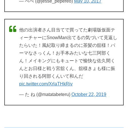
— ぺぺ (@jesse_pepereo)
May 10, 2017
他の出演者さん目当てで買ってた劇場版仮面テ
ィーチャーにSnowMan出てるの気づいて見返し
たらいた！風紀取り締まるのに茶髪の舘様！パ
ーマなさっくん！お手本みたいな七三阿部く
ん！メイキングにもキュートで愉快な佐久間く
んとお日様と戦う宮舘くん、舘様きょも様に振
り回される阿部くんいて和んだ
pic.twitter.com/XrlaTHkRiv
— た ね (@matatabeteru)
October 22, 2019