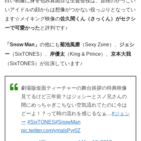
白い制服に身を包み真面目な生徒会役は、普段のかっこい
いアイドルの顔からは想像がつかない役っぷりとなってい
ます☆メイキング映像の
佐久間くん（さっくん）がセクシ
ーで可愛かった
と評判です♪
「Snow Man」
の他にも
菊池風磨
（Sexy Zone）、
ジェシ
ー
（SixTONES）、
岸優太
（King & Prince）、
京本大我
（SixTONES）が出演しています♪
劇場版仮面ティーチャーの舞台挨拶の特典映像
見てるけど三年前？はジェシーとスノ兄さんの
間にめっちゃぎこちない空気流れてたのに今は
どーよ！？って時の流れを感じるなぁ…
#ジェシ
ー
#SixTONES
#SnowMan
pic.twitter.com/ymaIsPyr0Z