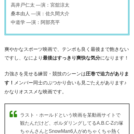
高井戸仁太 ―演：宮舘涼太
桑本由人 ―演：佐久間大介
中道学 ―演：阿部亮平
爽やかなスポーツ映画で、テンポも良く最後まで飽きない
ですし、なにより
最後はすっきり爽快な気分
になります！
力強さを見せる練習・競技のシーンは
圧巻で迫力がありま
す！
メンバー同士のぶつかり合いも見ごたえがあります♪
かなりオススメな映画です。
ラスト・ホールドという映画を某動画サイトで
観たんだけど、ボルダリングしてるA.B.C-Zの塚
ちゃんさんとSnowMan6人がめちゃくちゃ熱く