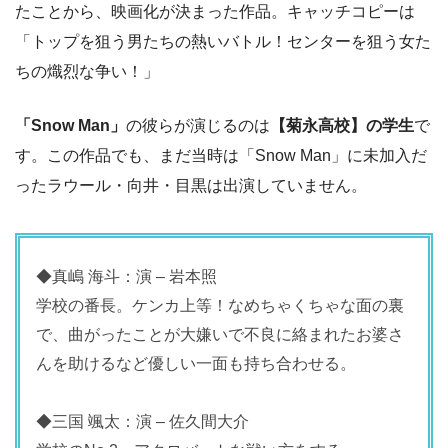
たことから、映画化が決まった作品。キャッチコピーは
「トップを狙う男たちの熱いバトル！センターを狙う女た
ちの熾烈な争い！」
「Snow Man」
の彼らが演じるのは
【菊永高校】の学生
で
す。この作品でも、まだ当時は「Snow Man」に未加入だ
ったラウール・向井・目黒は出演していません。
◆真嶋 海斗：演 – 岩本照
学校の番長。ケンカ上等！なめちゃくちゃな面の裏
で、曲がったことが大嫌いで不良に絡まれたお婆さ
んを助けるなど優しい一面も持ち合わせる。
◆三国 颯太：演 – 佐久間大介