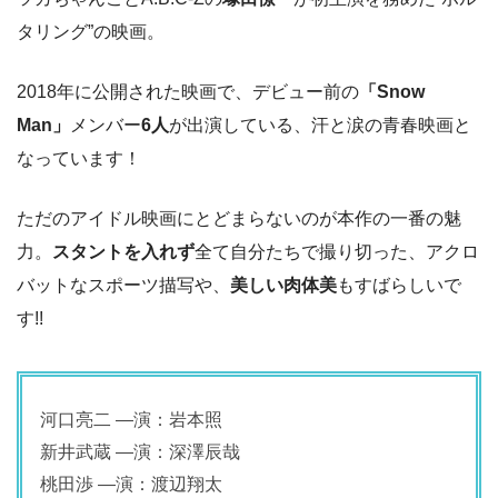
タリング”の映画。
2018年に公開された映画で、デビュー前の
「Snow
Man」
メンバー
6人
が出演している、汗と涙の青春映画と
なっています！
ただのアイドル映画にとどまらないのが本作の一番の魅
力。
スタントを入れず
全て自分たちで撮り切った、アクロ
バットなスポーツ描写や、
美しい肉体美
もすばらしいで
す!!
河口亮二 ―演：岩本照
新井武蔵 ―演：深澤辰哉
桃田渉 ―演：渡辺翔太