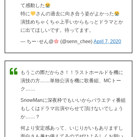
て感動した
特に
さんの過去に向き合う姿がよかった
演技めちゃくちゃ上手いからもっとドラマとか
に出てほしいです。待ってます。
— ちー･せん@
(@senn_chee)
April 7, 2020
もうこの際だからさ！！ラストホールドを機に
演技の方……単独公演を機に歌番組、MCトー
ク……
SnowManに深夜枠でもいいからバラエティ番組
もしくはドラマ出演やらせて頂けないでしょう
か……？
何より安定感あって、いじりがいもありますし
面白さも兼ね備えてるのでぜひよろしくお願い