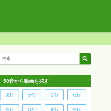
50音から動画を探す
あ行
か行
さ行
た行
な行
は行
ま行
や行