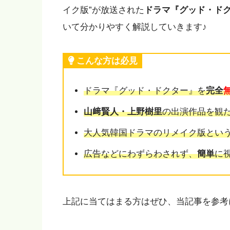
イク版”が放送された
ドラマ『グッド・ド
いて分かりやすく解説していきます♪
こんな方は必見
ドラマ『グッド・ドクター』を
完全
山﨑賢人・上野樹里
の出演作品を観
大人気韓国ドラマのリメイク版とい
広告などにわずらわされず、
簡単
に
上記に当てはまる方はぜひ、当記事を参考