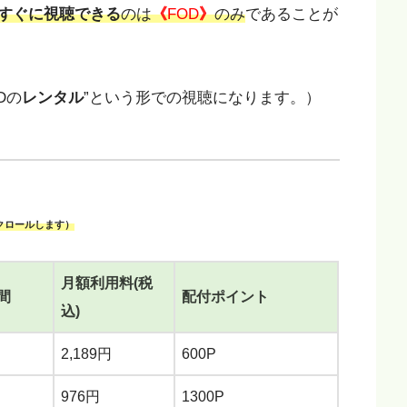
すぐに視聴できる
のは
《
FOD
》
のみ
であることが
Dの
レンタル
”という形での視聴になります。）
クロールします）
月額利用料(税
間
配付ポイント
込)
2,189円
600P
976円
1300P