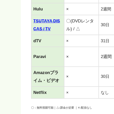
Hulu
×
2週間
〇(DVDレンタ
TSUTAYA DIS
30日
ル) / △
CAS / TV
dTV
×
31日
Paravi
×
2週間
Amazonプラ
×
30日
イム・ビデオ
Netflix
×
なし
〇：無料視聴可能｜△:課金が必要 ｜✕:配信なし