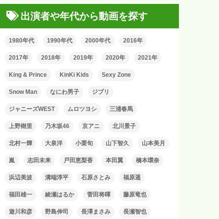
出演者や年代から動画を探す
1980年代
1990年代
2000年代
2016年
2017年
2018年
2019年
2020年
2021年
King & Prince
KinKi Kids
Sexy Zone
Snow Man
なにわ男子
ジブリ
ジャニーズWEST
ムロツヨシ
三浦春馬
上野樹里
乃木坂46
京アニ
北川景子
北村一輝
大泉洋
小栗旬
山下智久
山本美月
嵐
志田未来
戸田恵梨香
本田翼
橋本環奈
浜辺美波
溝端淳平
石原さとみ
福原遥
福田雄一
綾瀬はるか
菅田将暉
藤原竜也
遊川和彦
野島伸司
長澤まさみ
長瀬智也