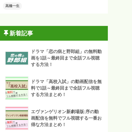
高橋一生
新着記事
ドラマ「恋の病と野郎組」の無料動
画を1話～最終回まで全話フル視聴
する方法！
ドラマ「高校入試」の動画配信を無
料で1話～最終回まで全話フル視聴
する方法まとめ！
エヴァンゲリオン新劇場版:序の動
画配信を無料でフル視聴する一番お
得な方法まとめ！