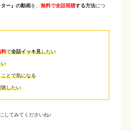
クター』の動画
を、
無料で全話視聴
する方法
につ
無料
で
全話イッキ見
したい
たい
うことで気になる
視聴したい
にしてみてくださいね♪