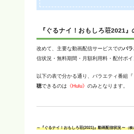
『ぐるナイ！おもしろ荘2021
改めて、主要な動画配信サービスでの
バラ
信状況・無料期間・月額利用料・配付ポイ
以下の表で分かる通り、バラエティ番組『ぐ
聴
できるのは
《Hulu》
のみとなります。
～
～『ぐるナイ！おもしろ荘(2021)』動画配信状況
（横