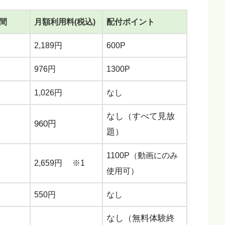
間
月額利用料(税込)
配付ポイント
2,189円
600P
976円
1300P
1,026円
なし
なし（すべて見放
960円
題）
1100P（動画にのみ
2,659円 ※1
使用可）
550円
なし
なし（無料体験終