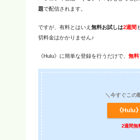
題
で配信されます。
ですが、有料とはいえ
無料お試しは
2週間
切料金はかかりません♪
《Hulu》に簡単な登録を行うだけで、
無料
＼今すぐこの
《Hul
2週間無