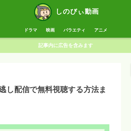
しのびぃ動画
ドラマ
映画
バラエティ
アニメ
記事内に広告を含みます
見逃し配信で無料視聴する方法ま