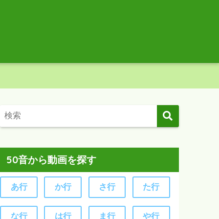
50音から動画を探す
あ行
か行
さ行
た行
な行
は行
ま行
や行