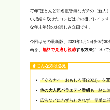
毎年”ほとんど知名度皆無なガチの（新人
い成績を残せたコンビはその後ブレイクす
な年末年始のお楽しみ企画です。
今回はその最新版、2021年1月1日夜0時3
画を、
無料で見逃し視聴
する方法
について
こんな方は必見
『ぐるナイ！おもしろ荘(2021)』を
他の大人気バラエティ番組
も一緒に
広告などにわずらわされず、簡単に