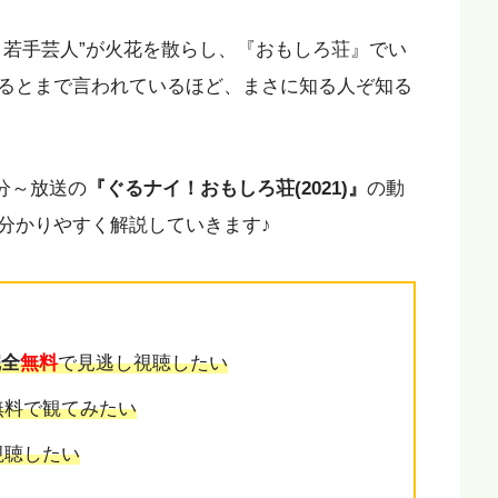
）若手芸人”が火花を散らし、『おもしろ荘』でい
るとまで言われているほど、まさに知る人ぞ知る
0分～放送の
『ぐるナイ！おもしろ荘(2021)』
の動
分かりやすく解説していきます♪
完全
無料
で見逃し視聴したい
無料で観てみたい
視聴したい