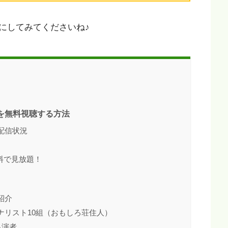
にしてみてくださいね♪
信を無料視聴する方法
配信状況
料で見放題！
紹介
ナリスト10組（おもしろ荘住人）
出演者