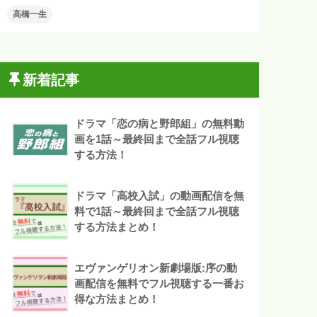
高橋一生
新着記事
ドラマ「恋の病と野郎組」の無料動
画を1話～最終回まで全話フル視聴
する方法！
ドラマ「高校入試」の動画配信を無
料で1話～最終回まで全話フル視聴
する方法まとめ！
エヴァンゲリオン新劇場版:序の動
画配信を無料でフル視聴する一番お
得な方法まとめ！