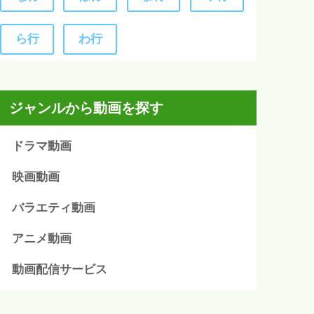
ら行
わ行
ジャンルから動画を探す
ドラマ動画
映画動画
バラエティ動画
アニメ動画
動画配信サービス