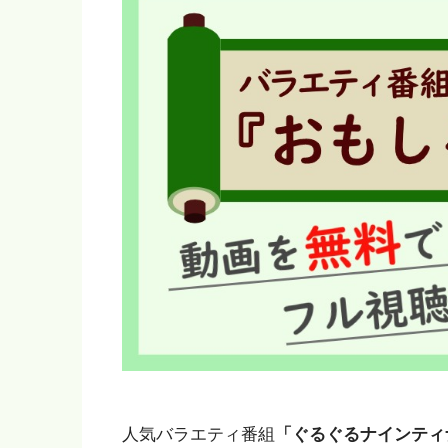
人気バラエティ番組
「ぐるぐるナインティ