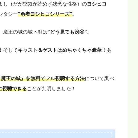
よし（だが空気が読めず残念な性格）の
ヨシヒコ
ンタジー
”勇者ヨシヒコシリーズ”
。
、魔王の城の城下町は
”どう見ても渋谷”
。
！そして
キャスト＆ゲスト
は
めちゃくちゃ豪華！
あ
と魔王の城』
を
無料でフル視聴する方法
について調べ
に視聴できる
ことが判明しました！