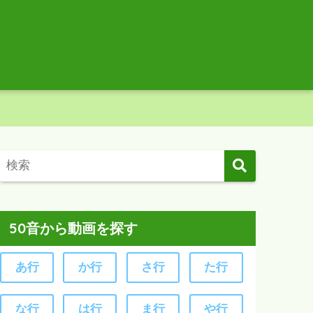
50音から動画を探す
あ行
か行
さ行
た行
な行
は行
ま行
や行