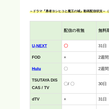
～ドラマ『勇者ヨシヒコと魔王の城』動画配信状況～（
配信の有無
無料
U-NEXT
〇
31日
FOD
×
2週間
Hulu
〇
2週間
TSUTAYA DIS
〇/ 〇
30日
CAS / TV
dTV
×
31日