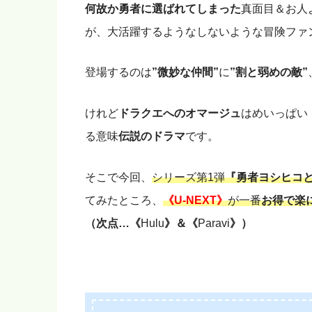
何故か勇者に選ばれてしまった
真面目＆お人
が、大活躍するようなしないような冒険ファ
登場するのは
”微妙な仲間”
に
”割と弱めの敵”
けれど
ドラクエへのオマージュ
はめいっぱい
る意味
伝説のドラマ
です。
そこで今回、
シリーズ第1弾
『勇者ヨシヒコ
てみたところ、
《U-NEXT》
が一番
お得で楽
（次点…《
Hulu
》＆《
Paravi
》）