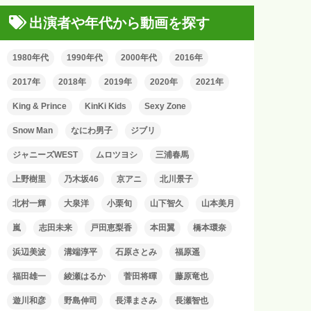
出演者や年代から動画を探す
1980年代
1990年代
2000年代
2016年
2017年
2018年
2019年
2020年
2021年
King & Prince
KinKi Kids
Sexy Zone
Snow Man
なにわ男子
ジブリ
ジャニーズWEST
ムロツヨシ
三浦春馬
上野樹里
乃木坂46
京アニ
北川景子
北村一輝
大泉洋
小栗旬
山下智久
山本美月
嵐
志田未来
戸田恵梨香
本田翼
橋本環奈
浜辺美波
溝端淳平
石原さとみ
福原遥
福田雄一
綾瀬はるか
菅田将暉
藤原竜也
遊川和彦
野島伸司
長澤まさみ
長瀬智也